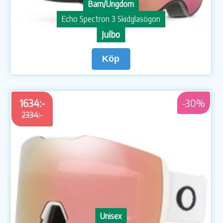
Barn/Ungdom
Echo Spectron 3 Skidglasögon
Julbo
Köp
1634:-
-30%
2334:-
Unisex