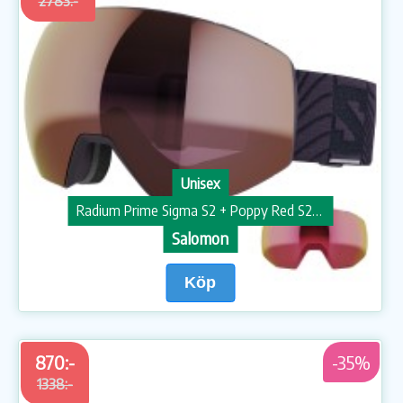
2783:-
Unisex
Radium Prime Sigma S2 + Poppy Red S2 Skidglasögon
Salomon
Köp
870:-
-35%
1338:-