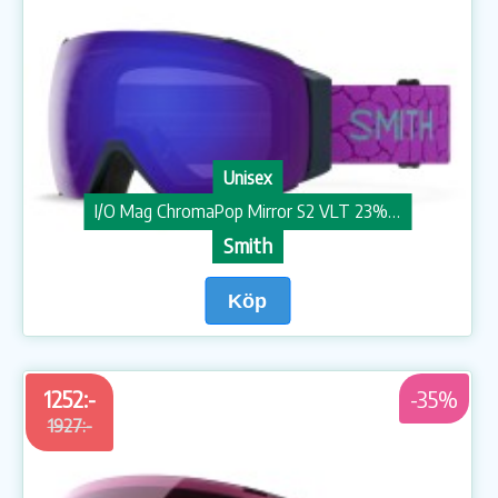
Unisex
I/O Mag ChromaPop Mirror S2 VLT 23% + S1 VLT 55% Skidglasögon
Smith
Köp
1252:-
-35%
1927:-