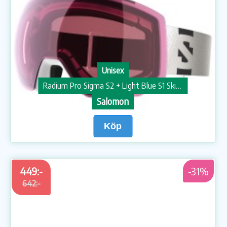
Unisex
Radium Pro Sigma S2 + Light Blue S1 Skidglasögon
Salomon
Köp
449:-
-31%
642:-