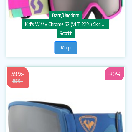
Barn/Ungdom
Kid's Witty Chrome S2 (VLT 22%) Skidglasögon
Scott
Köp
599:-
-30%
856:-