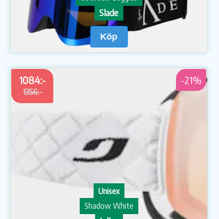
Slade
Köp
1084:-
-21%
1356:-
Unisex
Shadow White