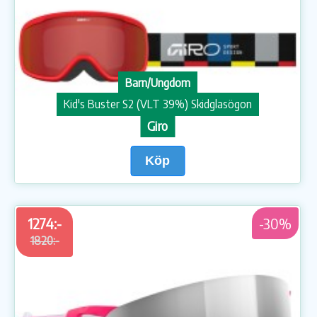
Barn/Ungdom
Kid's Buster S2 (VLT 39%) Skidglasögon
Giro
Köp
1274:-
-30%
1820:-