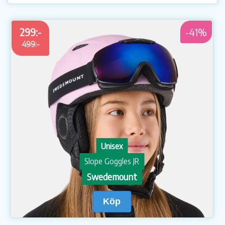
299:-
-41%
499:-
Unisex
Slope Goggles JR
Swedemount
Köp