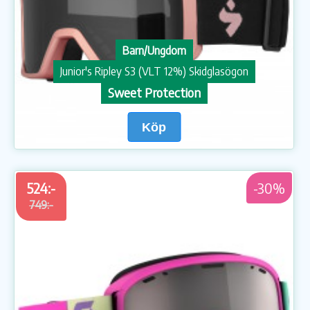
Barn/Ungdom
Junior's Ripley S3 (VLT 12%) Skidglasögon
Sweet Protection
Köp
524:-
-30%
749:-