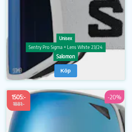
Unisex
Sentry Pro Sigma + Lens White 23/24
Salomon
Köp
1505:-
-20%
1881:-