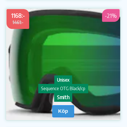
1168:-
-21%
1461:-
Unisex
Sequence OTG Black/cp
Smith
Köp