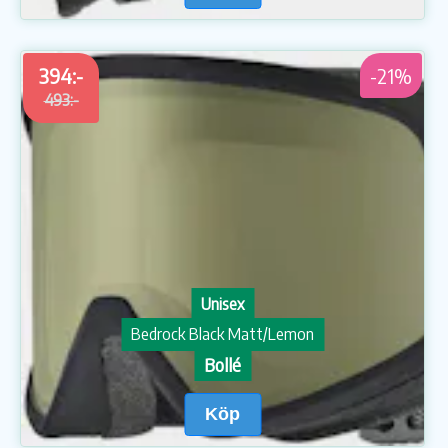
394:-
-21%
493:-
Unisex
Bedrock Black Matt/Lemon
Bollé
Köp