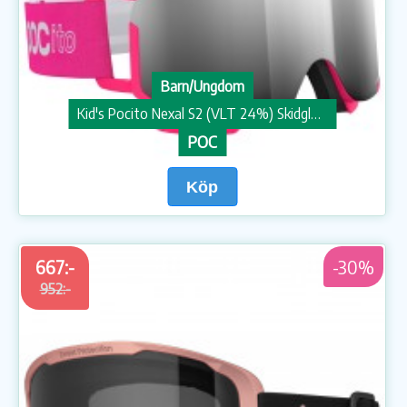
Barn/Ungdom
Kid's Pocito Nexal S2 (VLT 24%) Skidglasögon
POC
Köp
667:-
-30%
952:-