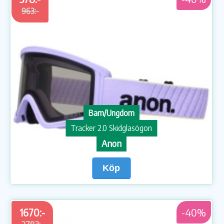
963:-
Barn/Ungdom
Tracker 2.0 Skidglasögon
Anon
Köp
1670:-
-40%