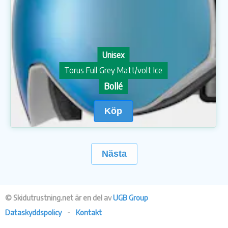
Unisex
Torus Full Grey Matt/volt Ice
Bollé
Köp
Nästa
© Skidutrustning.net är en del av
UGB Group
Dataskyddspolicy
-
Kontakt