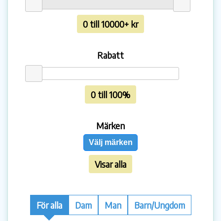
0 till 10000+ kr
Rabatt
0 till 100%
Märken
Välj märken
Visar alla
För alla
Dam
Man
Barn/Ungdom