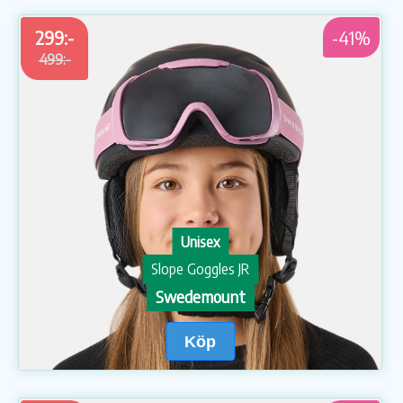
299:-
-41%
499:-
Unisex
Slope Goggles JR
Swedemount
Köp