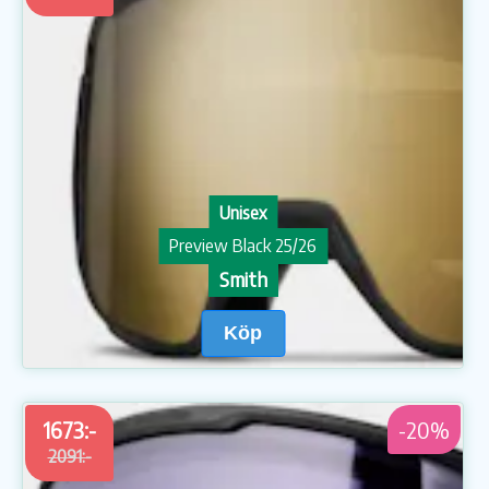
Unisex
Preview Black 25/26
Smith
Köp
1673:-
-20%
2091:-