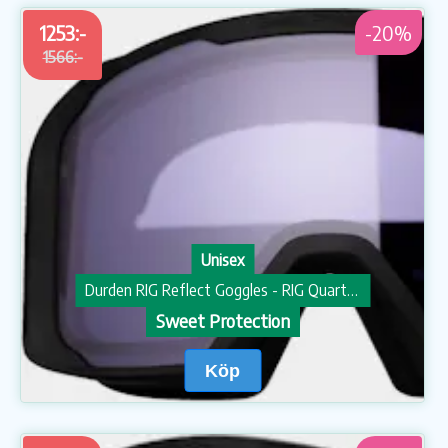
1253:-
-20%
1566:-
Unisex
Durden RIG Reflect Goggles - RIG Quartz/Matte Black/Black
Sweet Protection
Köp