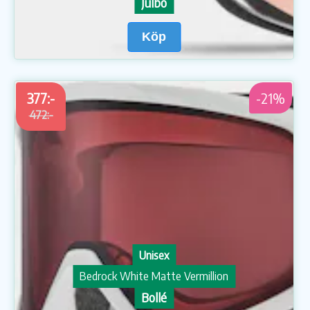
Julbo
Köp
377:-
-21%
472:-
Unisex
Bedrock White Matte Vermillion
Bollé