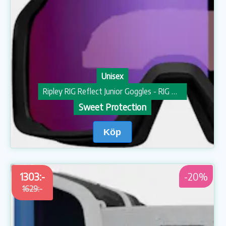
Unisex
Ripley RIG Reflect Junior Goggles - RIG Bixbite/Matte Black/Black
Sweet Protection
Köp
1303:-
-20%
1629:-