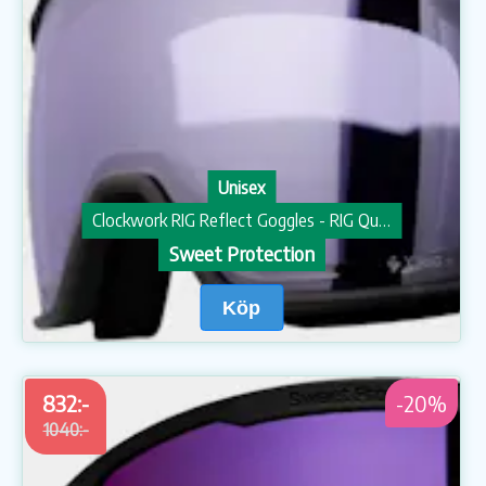
Unisex
Clockwork RIG Reflect Goggles - RIG Quartz/Matte Black/Black
Sweet Protection
Köp
832:-
-20%
1040:-