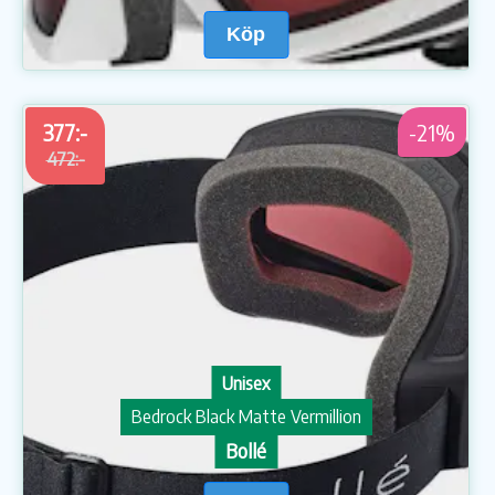
Köp
377:-
-21%
472:-
Unisex
Bedrock Black Matte Vermillion
Bollé