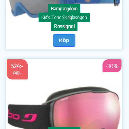
Barn/Ungdom
Kid's Toric Skidglasögon
Rossignol
Köp
524:-
-30%
749:-