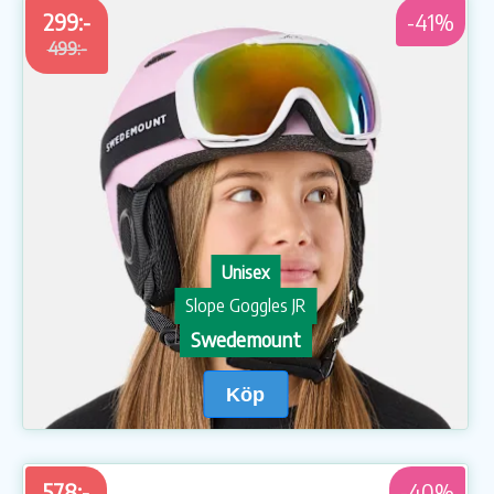
299:-
-41%
499:-
Unisex
Slope Goggles JR
Swedemount
Köp
578:-
-40%