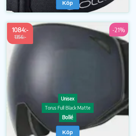
Köp
1084:-
-21%
1356:-
Unisex
Torus Full Black Matte
Bollé
Köp