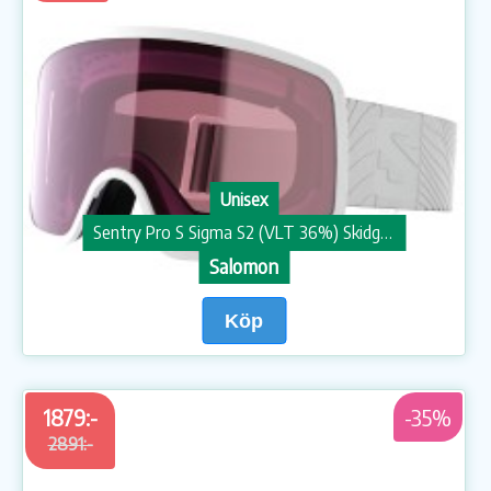
Unisex
Sentry Pro S Sigma S2 (VLT 36%) Skidglasögon
Salomon
Köp
1879:-
-35%
2891:-