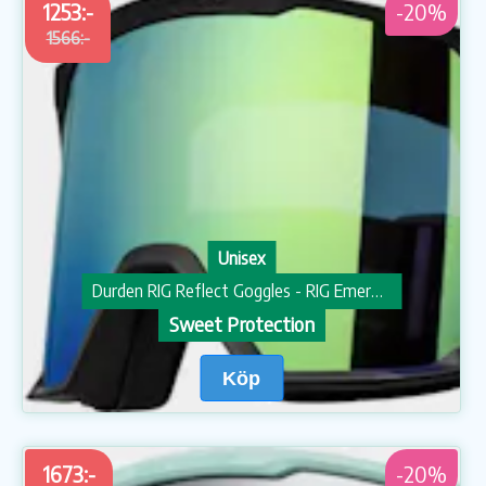
1253:-
-20%
1566:-
Unisex
Durden RIG Reflect Goggles - RIG Emerald/Matte Black/Black Trace
Sweet Protection
Köp
1673:-
-20%