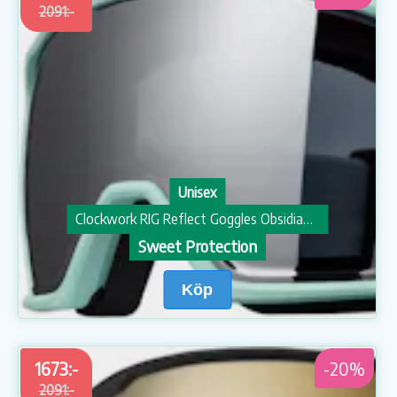
2091:-
Unisex
Clockwork RIG Reflect Goggles Obsidian/Turquoise 23/24
Sweet Protection
Köp
1673:-
-20%
2091:-