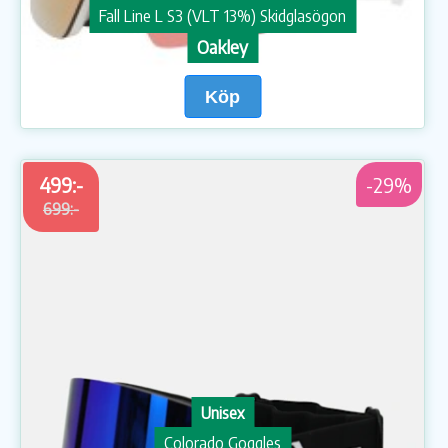
Fall Line L S3 (VLT 13%) Skidglasögon
Oakley
Köp
499:-
-29%
699:-
Unisex
Colorado Goggles