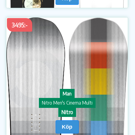
3495:-
Man
Nitro Men's Cinema Multi
Nitro
Köp