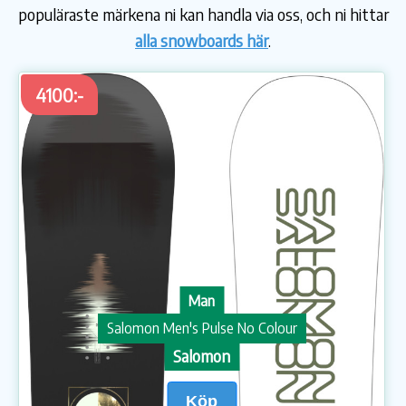
populäraste märkena ni kan handla via oss, och ni hittar
alla snowboards här
.
4100:-
Man
Salomon Men's Pulse No Colour
Salomon
Köp