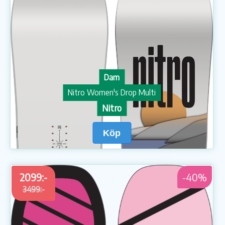
Dam
Nitro Women's Drop Multi
Nitro
Köp
2099:-
-40%
3499:-