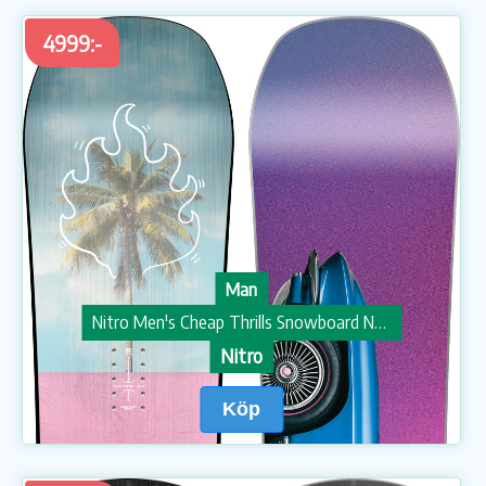
4999:-
Man
Nitro Men's Cheap Thrills Snowboard Nocolor
Nitro
Köp