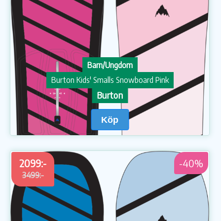
Barn/Ungdom
Burton Kids' Smalls Snowboard Pink
Burton
Köp
2099:-
-40%
3499:-