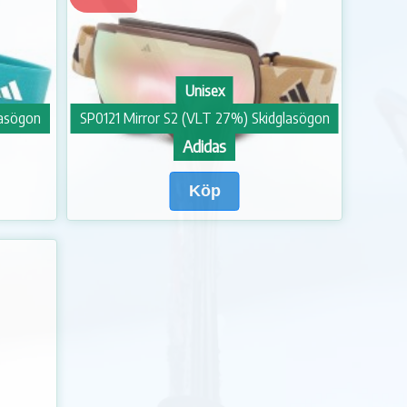
Unisex
lasögon
SP0121 Mirror S2 (VLT 27%) Skidglasögon
Adidas
Köp