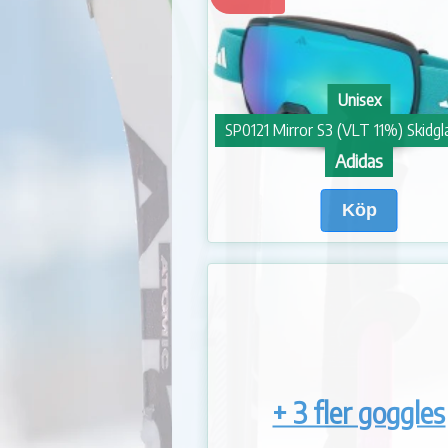
Unisex
SP0121 Mirror S3 (VLT 11%) Skidg
Adidas
Köp
+ 3 fler goggles