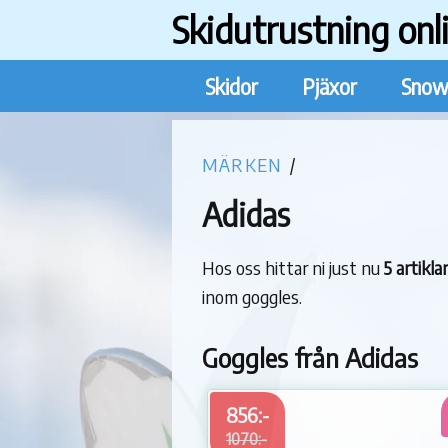
Skidutrustning onl
Skidor
Pjäxor
Snow
MÄRKEN
/
Adidas
Hos oss hittar ni just nu
5 artikl
inom goggles.
Goggles från Adidas
856:-
1070:-