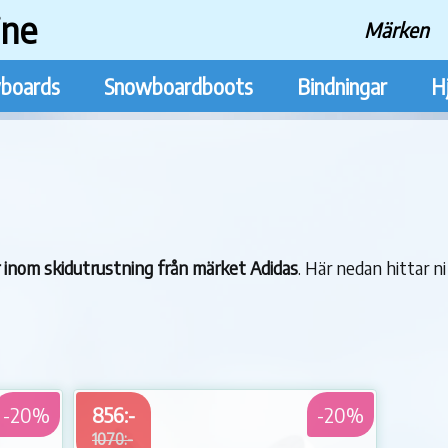
ine
Märken
boards
Snowboardboots
Bindningar
H
ar inom skidutrustning från märket Adidas
. Här nedan hittar ni
-20%
856:-
-20%
1070:-