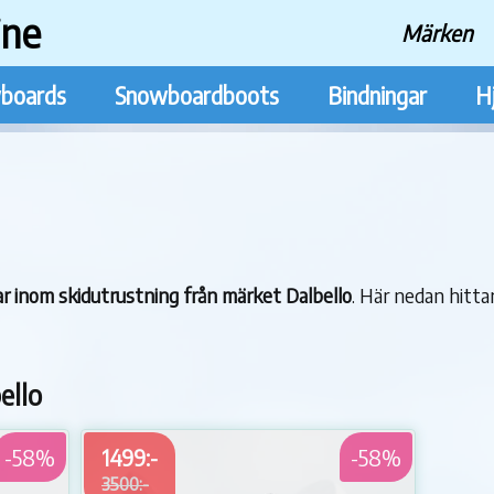
ine
Märken
boards
Snowboardboots
Bindningar
H
lar inom skidutrustning från märket Dalbello
. Här nedan hittar
ello
-58%
1499:-
-58%
3500:-