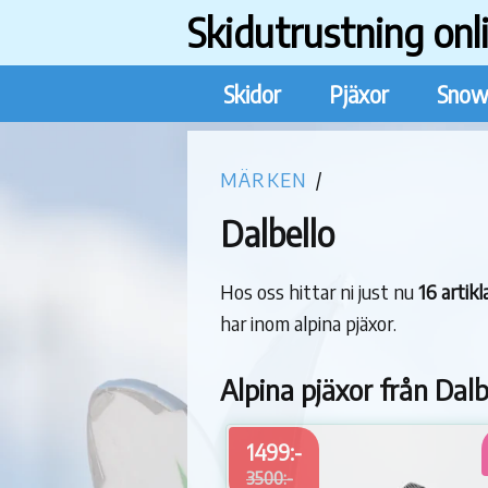
Skidutrustning onl
Skidor
Pjäxor
Snow
MÄRKEN
/
Dalbello
Hos oss hittar ni just nu
16 artik
har inom alpina pjäxor.
Alpina pjäxor från Dalb
1499:-
3500:-