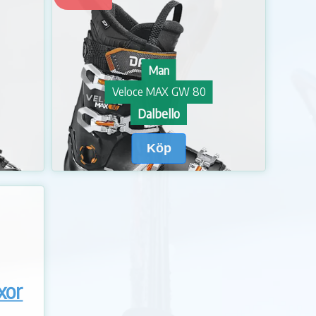
Man
Veloce MAX GW 80
Dalbello
Köp
äxor