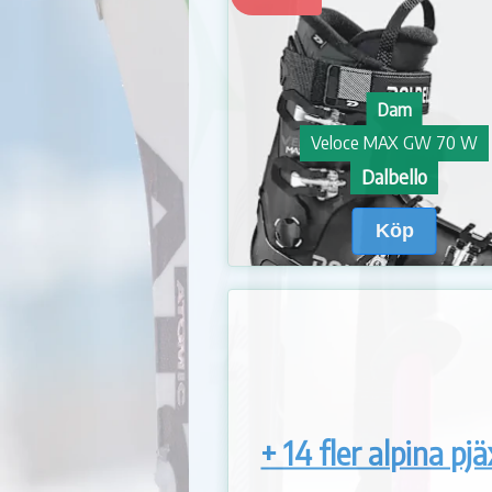
Dam
Veloce MAX GW 70 W
Dalbello
Köp
+ 14 fler alpina pj