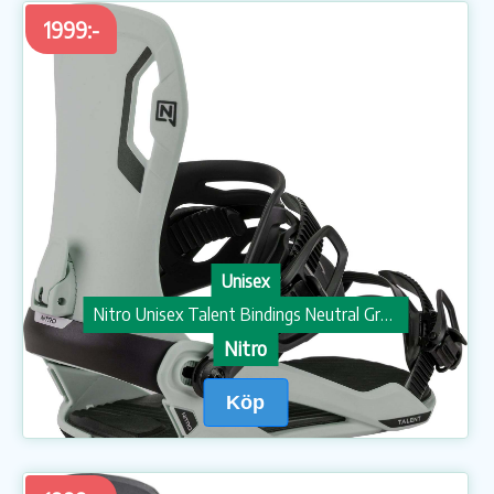
1999:-
Unisex
Nitro Unisex Talent Bindings Neutral Gray
Nitro
Köp