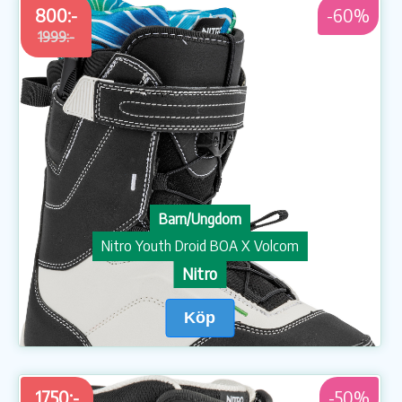
800:-
-60%
1999:-
Barn/Ungdom
Nitro Youth Droid BOA X Volcom
Nitro
Köp
1750:-
-50%