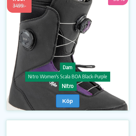
3499:-
Dam
Nitro Women's Scala BOA Black-Purple
Nitro
Köp