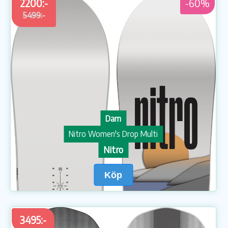
2200:-
-60%
5499:-
Dam
Nitro Women's Drop Multi
Nitro
Köp
3495:-