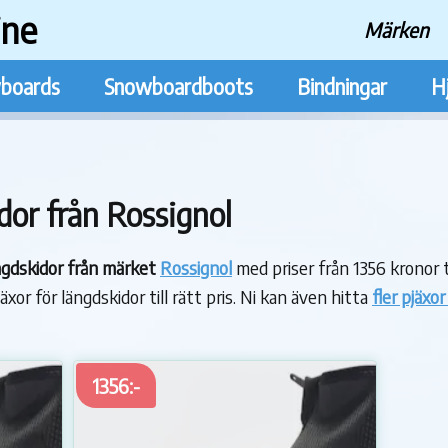
ine
Märken
boards
Snowboardboots
Bindningar
H
dor från Rossignol
ängdskidor från märket
Rossignol
med priser från 1356 kronor t
jäxor för längdskidor till rätt pris. Ni kan även hitta
fler pjäxo
1356:-