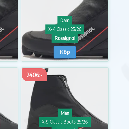
Dam
X-4 Classic 25/26
Rossignol
Köp
2406:-
Man
X-9 Classic Boots 25/26