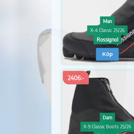
Man
X-4 Classic 25/26
Rossignol
Köp
2406:-
Dam
X-9 Classic Boots 25/26