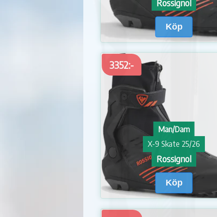
Rossignol
Köp
3352:-
Man/Dam
X-9 Skate 25/26
Rossignol
Köp