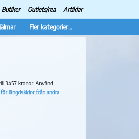
Butiker
Outlets/rea
Artiklar
jälmar
Fler kategorier...
ill 3457 kronor. Använd
r för längdskidor från andra