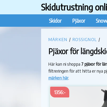
Skidutrustning onl
Skidor
Pjäxor
Snow
MÄRKEN
/
ROSSIGNOL
/
Pjäxor för längdski
Här kan ni shoppa
7 pjäxor för l
filtreringen för att hitta er nya p
märken här
.
1356:-