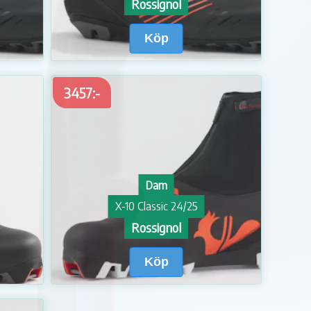
Rossignol
Köp
3457:-
Dam
X-10 Classic 24/25
Rossignol
Köp