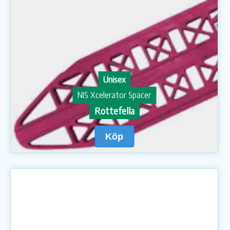
Unisex
NIS Xcelerator Spacer
Rottefella
Köp