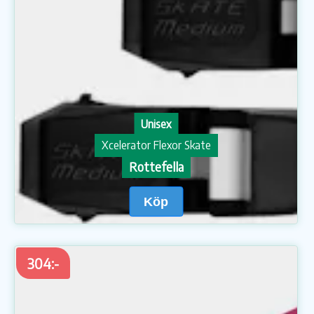
Unisex
Xcelerator Flexor Skate
Rottefella
Köp
304:-