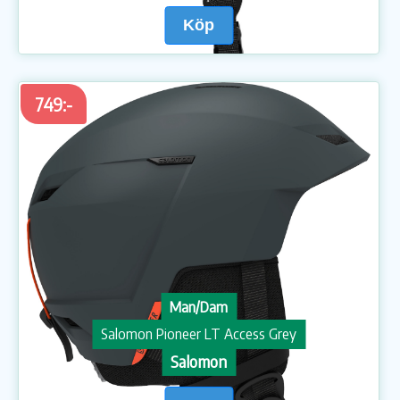
Köp
749:-
Man/Dam
Salomon Pioneer LT Access Grey
Salomon