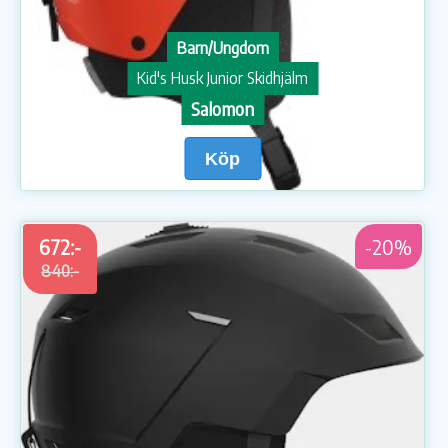
Barn/Ungdom
Kid's Husk Junior Skidhjälm
Salomon
Köp
672:-
-20%
840:-