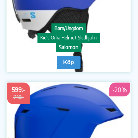
Barn/Ungdom
Kid's Orka Helmet Skidhjälm
Salomon
Köp
599:-
-20%
749:-