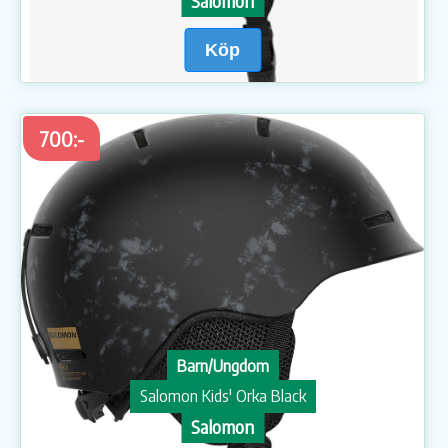
Salomon
Köp
700:-
Barn/Ungdom
Salomon Kids' Orka Black
Salomon