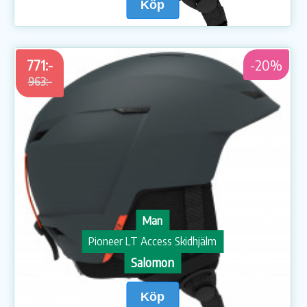
Köp
771:-
-20%
963:-
Man
Pioneer LT Access Skidhjälm
Salomon
Köp