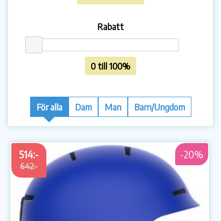
Rabatt
0 till 100%
För alla
Dam
Man
Barn/Ungdom
514:-
-20%
642:-