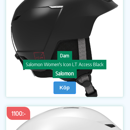
Dam
Salomon Women's Icon LT Access Black
Salomon
Köp
1100:-