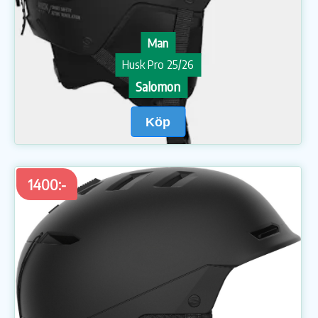
Man
Husk Pro 25/26
Salomon
Köp
1400:-