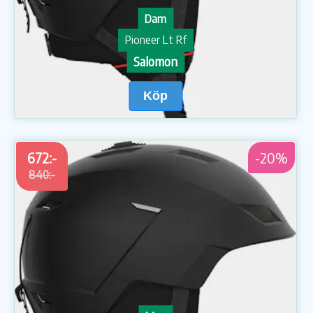
Dam
Pioneer Lt Rf
Salomon
Köp
672:-
-20%
840:-