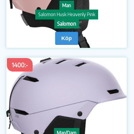
Man
Salomon Husk Heavenly Pink
Salomon
Köp
1400:-
Man/Dam