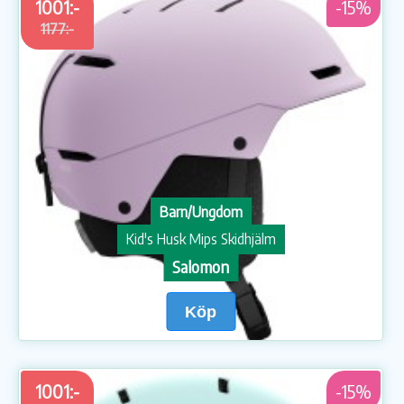
1001:-
-15%
1177:-
Barn/Ungdom
Kid's Husk Mips Skidhjälm
Salomon
Köp
1001:-
-15%