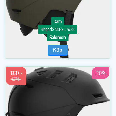
Dam
Brigade MIPS 24/25
Salomon
Köp
1337:-
-20%
1671:-