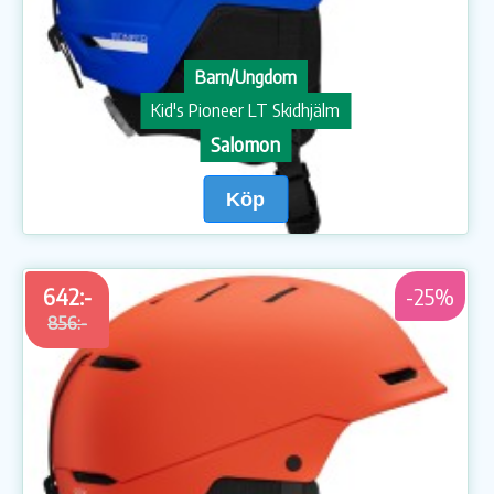
Barn/Ungdom
Kid's Pioneer LT Skidhjälm
Salomon
Köp
642:-
-25%
856:-