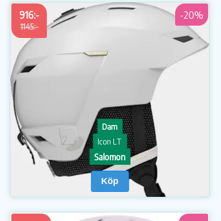
916:-
-20%
1145:-
Dam
Icon LT
Salomon
Köp