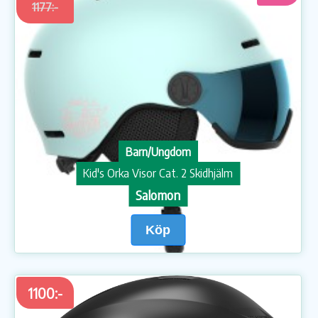
1177:-
Barn/Ungdom
Kid's Orka Visor Cat. 2 Skidhjälm
Salomon
Köp
1100:-