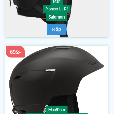
Man
Pioneer Lt Rf
Salomon
Köp
695:-
Man/Dam