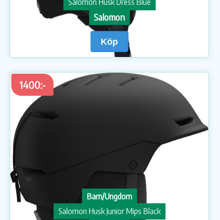
Salomon Husk Dress Blue
Salomon
Köp
1400:-
Barn/Ungdom
Salomon Husk Junior Mips Black