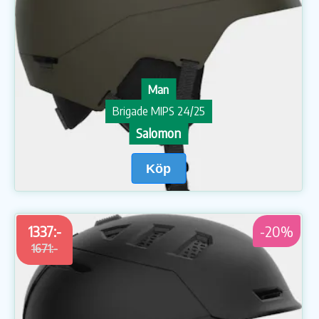
Man
Brigade MIPS 24/25
Salomon
Köp
1337:-
-20%
1671:-