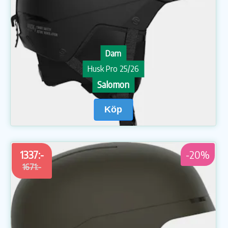
Dam
Husk Pro 25/26
Salomon
Köp
1337:-
-20%
1671:-