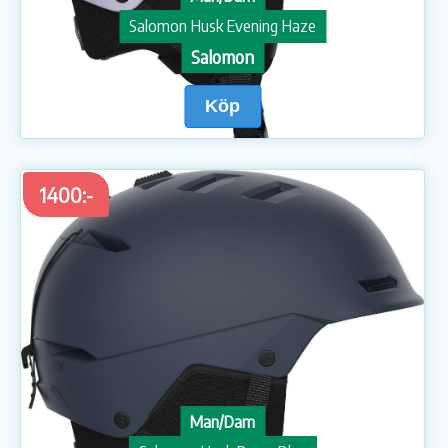
Salomon Husk Evening Haze
Salomon
Köp
1400:-
Man/Dam