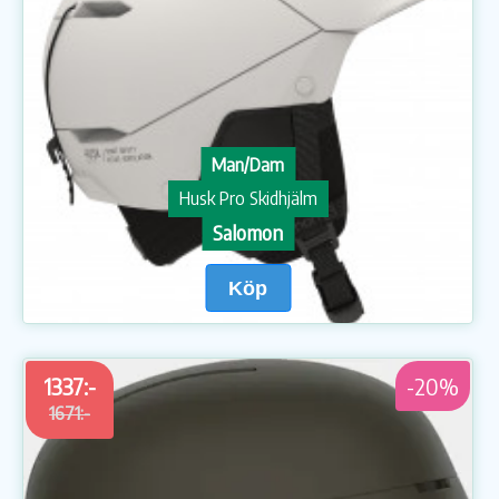
Man/Dam
Husk Pro Skidhjälm
Salomon
Köp
1337:-
-20%
1671:-