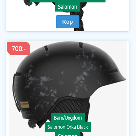
Salomon
Köp
700:-
Barn/Ungdom
Salomon Orka Black