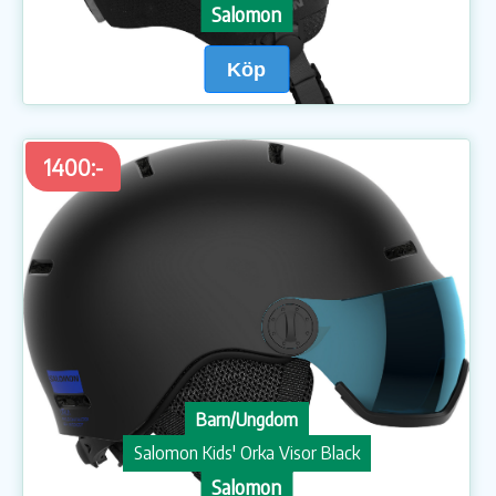
Salomon
Köp
1400:-
Barn/Ungdom
Salomon Kids' Orka Visor Black
Salomon