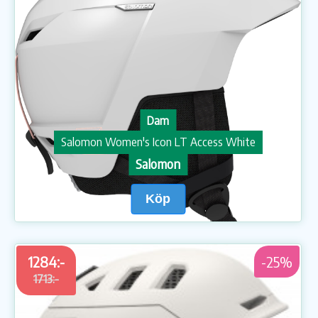
Dam
Salomon Women's Icon LT Access White
Salomon
Köp
1284:-
-25%
1713:-