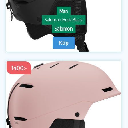
Man
Salomon Husk Black
Salomon
Köp
1400:-