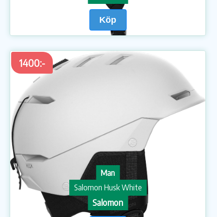
Köp
1400:-
Man
Salomon Husk White
Salomon