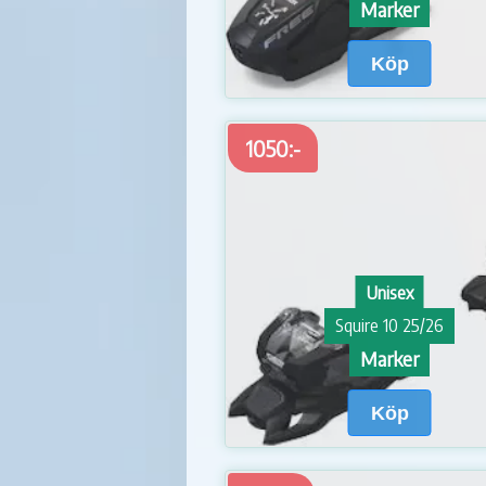
Marker
Köp
1050:-
Unisex
Squire 10 25/26
Marker
Köp