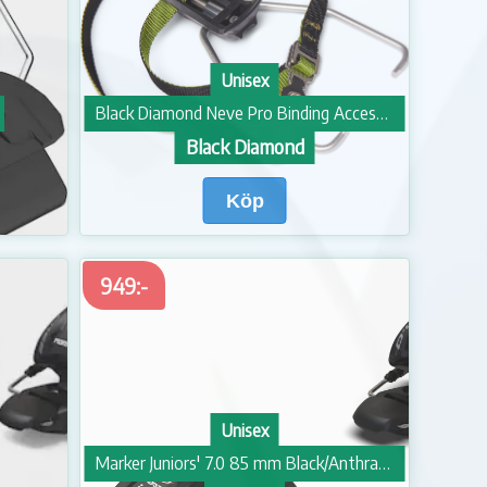
Unisex
Black Diamond Neve Pro Binding Accessory Kit Green
Black Diamond
Köp
949:-
Unisex
Marker Juniors' 7.0 85 mm Black/Anthracite