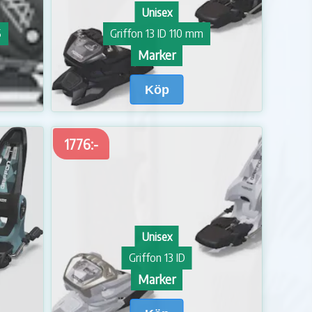
Unisex
5
Griffon 13 ID 110 mm
Marker
Köp
1776:-
Unisex
Griffon 13 ID
Marker