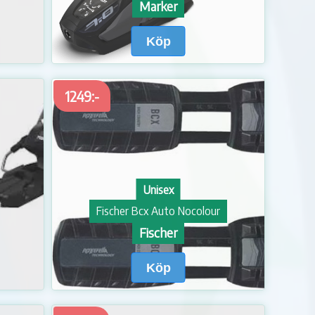
Marker
Köp
1249:-
Unisex
Fischer Bcx Auto Nocolour
Fischer
Köp