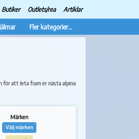
Butiker
Outlets/rea
Artiklar
jälmar
Fler kategorier...
 för att leta fram er nästa alpina
Märken
Välj märken