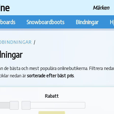
ine
Märken
boards
Snowboardboots
Bindningar
H
IDBINDNINGAR
/
dningar
n de bästa och mest populära onlinebutikerna. Filtrera nedan
rtiklar nedan är
sorterade efter bäst pris
.
Rabatt