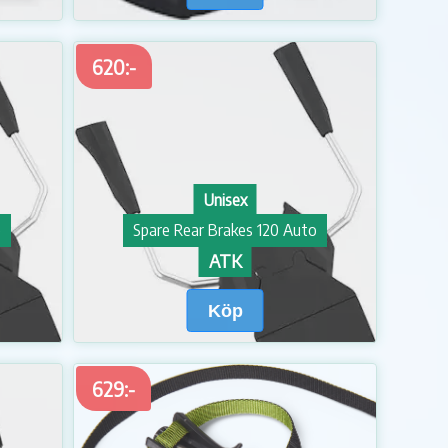
620:-
Unisex
o
Spare Rear Brakes 120 Auto
ATK
Köp
629:-