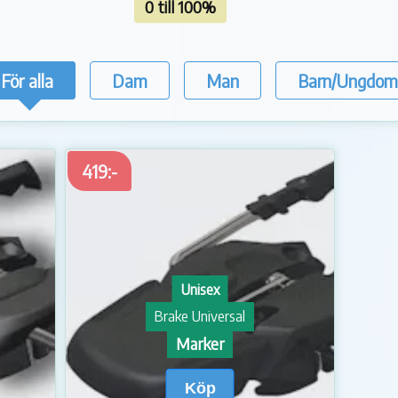
0 till 100%
För alla
Dam
Man
Barn/Ungdom
419:-
Unisex
Brake Universal
Marker
Köp