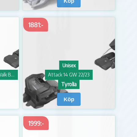
Köp
1881:-
Unisex
Tyrolia Junior's Attack Lyt 9 GripWalk Brake Width: 85 Solid Solid Black
Attack 14 GW 22/23
Tyrolia
Köp
1999:-