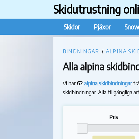
Skidutrustning onl
Skidor
Pjäxor
Snow
BINDNINGAR
/
ALPINA SK
Alla alpina skidbin
Vi har
62
alpina skidbindningar
frå
skidbindningar. Alla tillgängliga a
Pris