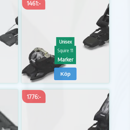
1461:-
Unisex
Squire 11
Marker
Köp
1776:-