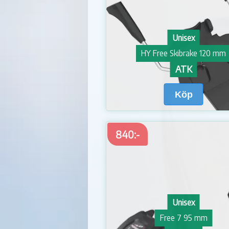
Unisex
HY Free Skibrake 120 mm
ATK
Köp
840:-
Unisex
Free 7 95 mm