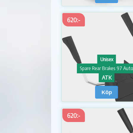
620:-
Unisex
Spare Rear Brakes 97 Aut
ATK
Köp
620:-