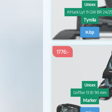
Unisex
Attack Lyt 11 GW BR 24/2
Tyrolia
Köp
1776:-
Unisex
Griffon 13 ID 90 mm
Marker