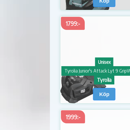
Köp
1799:-
Unisex
Tyrolia
Köp
1999:-