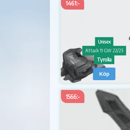
1461:-
Unisex
Attack 11 GW 22/23
Tyrolia
Köp
1566:-