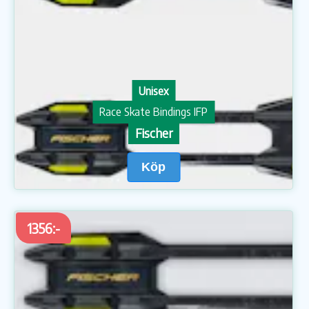
Unisex
Race Skate Bindings IFP
Fischer
Köp
1356:-