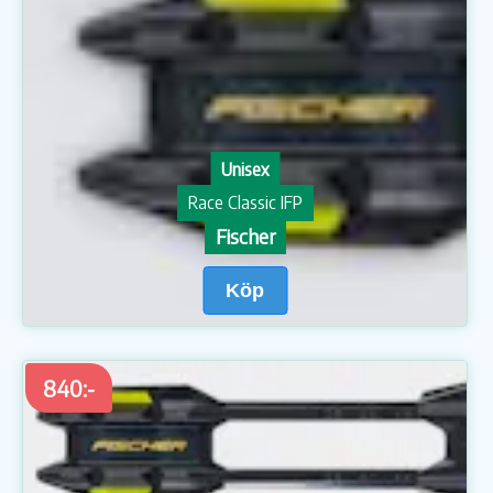
Unisex
Race Classic IFP
Fischer
Köp
840:-