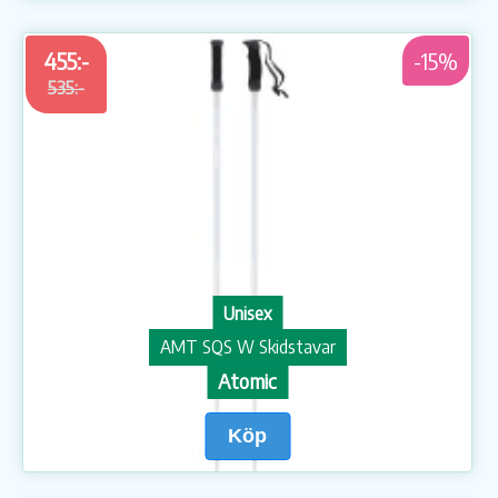
455:-
-15%
535:-
Unisex
AMT SQS W Skidstavar
Atomic
Köp