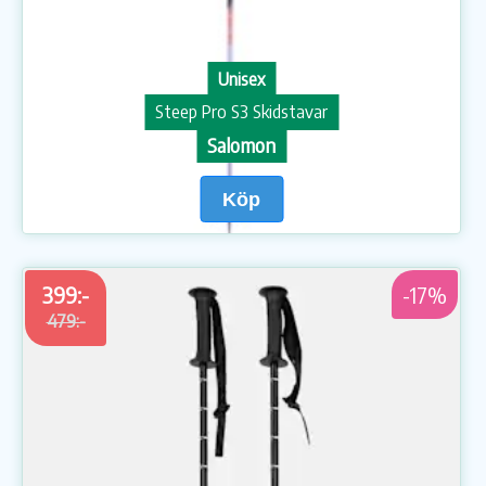
Unisex
Steep Pro S3 Skidstavar
Salomon
Köp
399:-
-17%
479:-