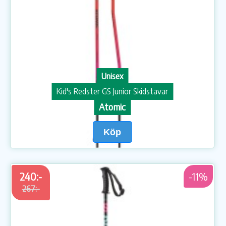
Unisex
Kid's Redster GS Junior Skidstavar
Atomic
Köp
240:-
-11%
267:-