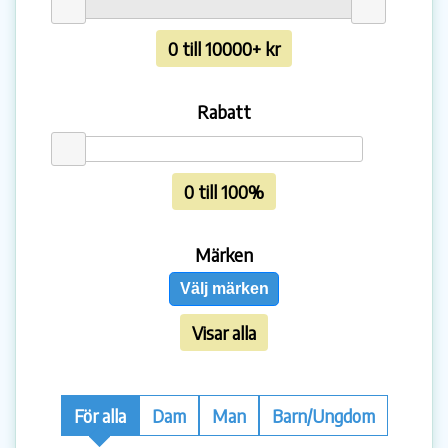
0 till 10000+ kr
Rabatt
0 till 100%
Märken
Välj märken
Visar alla
För alla
Dam
Man
Barn/Ungdom