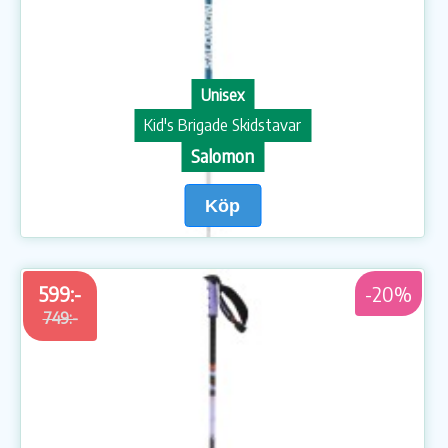
Unisex
Kid's Brigade Skidstavar
Salomon
Köp
599:-
-20%
749:-