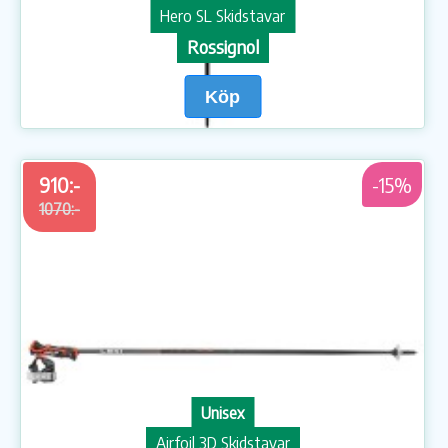
Hero SL Skidstavar
Rossignol
Köp
910:-
-15%
1070:-
Unisex
Airfoil 3D Skidstavar