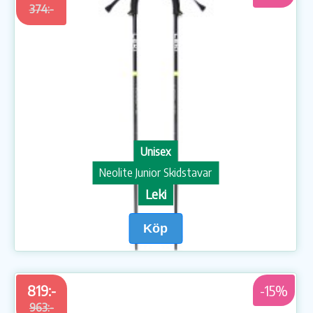
374:-
Unisex
Neolite Junior Skidstavar
Leki
Köp
819:-
-15%
963:-