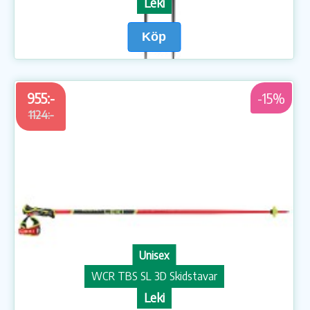
Leki
Köp
955:-
-15%
1124:-
Unisex
WCR TBS SL 3D Skidstavar
Leki