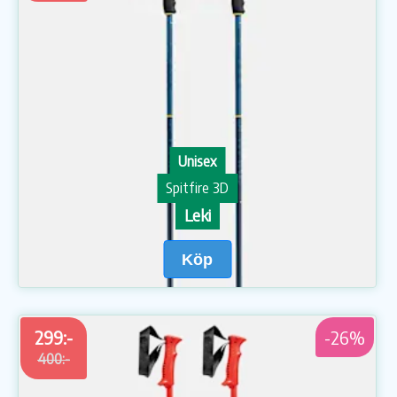
Unisex
Spitfire 3D
Leki
Köp
299:-
-26%
400:-