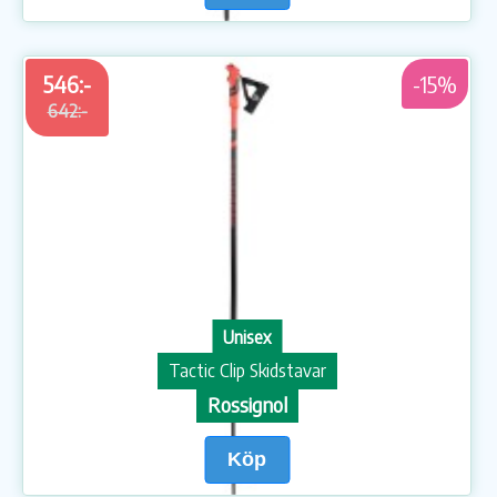
546:-
-15%
642:-
Unisex
Tactic Clip Skidstavar
Rossignol
Köp