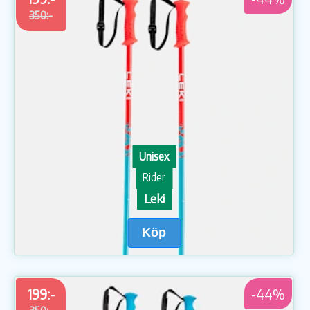
350:-
Unisex
Rider
Leki
Köp
199:-
-44%