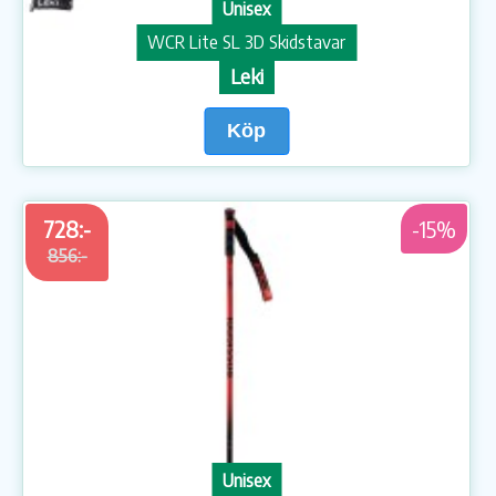
Unisex
WCR Lite SL 3D Skidstavar
Leki
Köp
728:-
-15%
856:-
Unisex