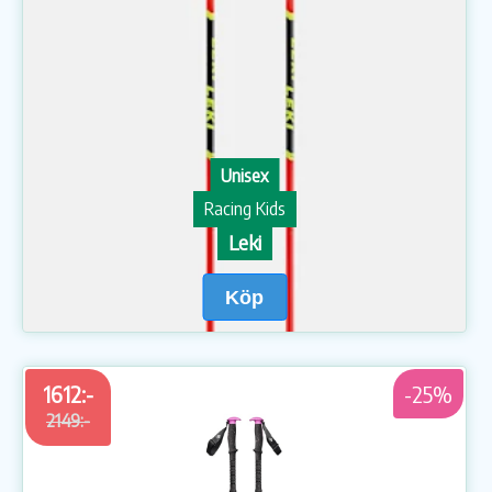
Unisex
Racing Kids
Leki
Köp
1612:-
-25%
2149:-