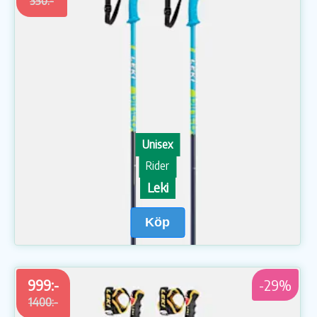
350:-
Unisex
Rider
Leki
Köp
999:-
-29%
1400:-