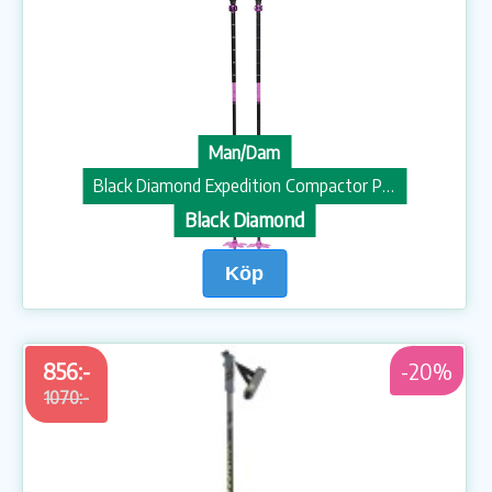
Man/Dam
Black Diamond Expedition Compactor Piton Purple
Black Diamond
Köp
856:-
-20%
1070:-