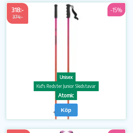
318:-
-15%
374:-
Unisex
Kid's Redster Junior Skidstavar
Atomic
Köp