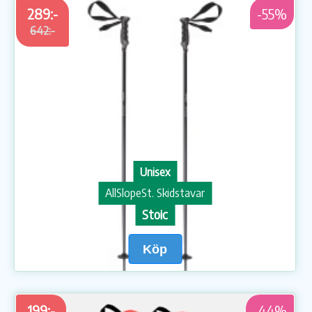
289:-
-55%
642:-
Unisex
AllSlopeSt. Skidstavar
Stoic
Köp
199:-
-44%