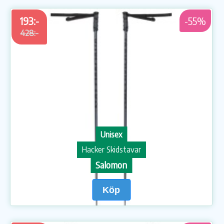
193:-
-55%
428:-
Unisex
Hacker Skidstavar
Salomon
Köp