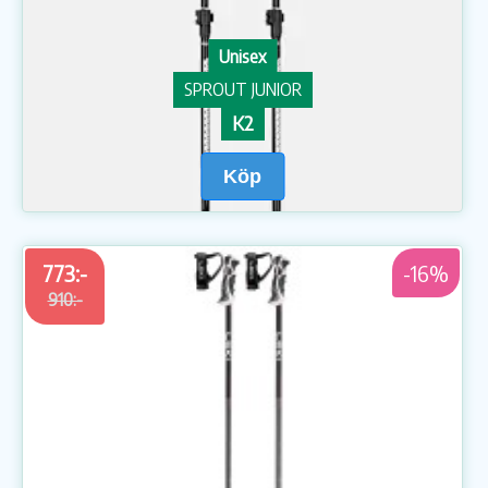
Unisex
SPROUT JUNIOR
K2
Köp
773:-
-16%
910:-