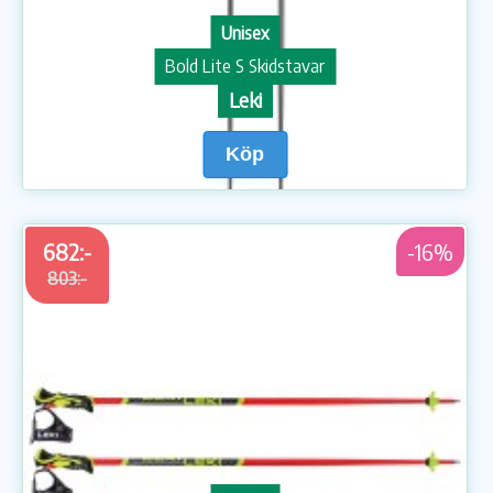
Unisex
Bold Lite S Skidstavar
Leki
Köp
682:-
-16%
803:-