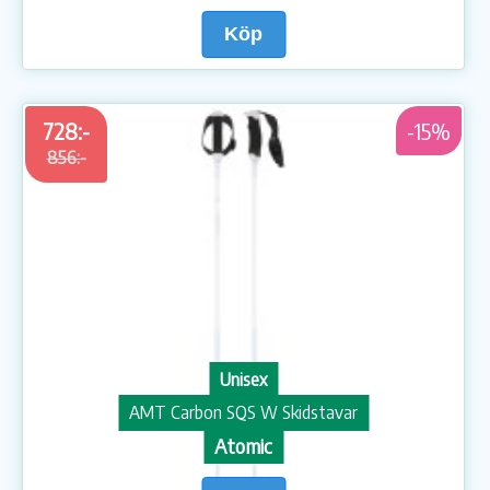
Köp
728:-
-15%
856:-
Unisex
AMT Carbon SQS W Skidstavar
Atomic