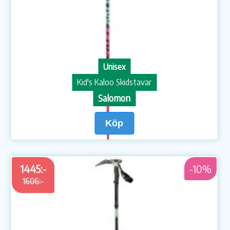
Unisex
Kid's Kaloo Skidstavar
Salomon
Köp
1445:-
-10%
1606:-