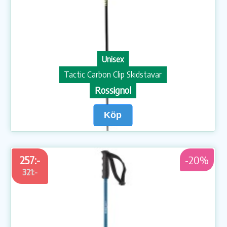
Unisex
Tactic Carbon Clip Skidstavar
Rossignol
Köp
257:-
-20%
321:-