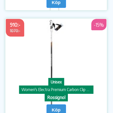
Köp
910:-
-15%
1070:-
Unisex
Women's Electra Premium Carbon Clip Skidstavar
Rossignol
Köp