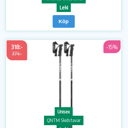
Leki
Köp
318:-
-15%
374:-
Unisex
QNTM Skidstavar