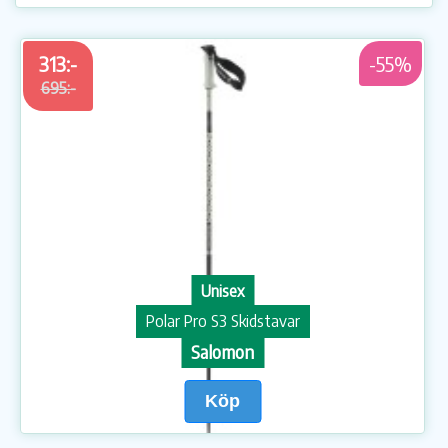
313:-
-55%
695:-
Unisex
Polar Pro S3 Skidstavar
Salomon
Köp