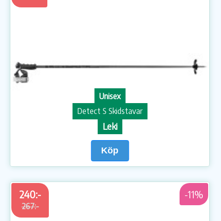
Unisex
Detect S Skidstavar
Leki
Köp
240:-
-11%
267:-