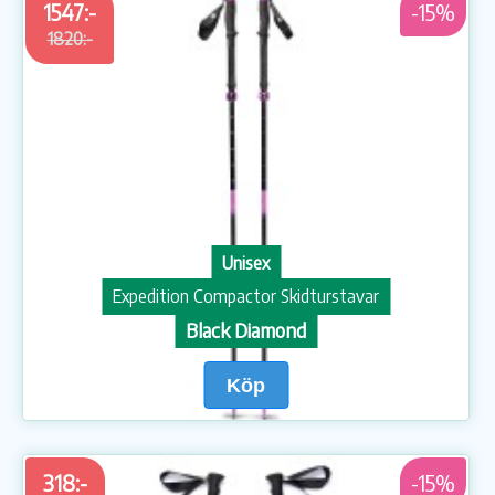
1547:-
-15%
1820:-
Unisex
Expedition Compactor Skidturstavar
Black Diamond
Köp
318:-
-15%