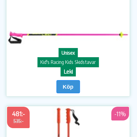
Unisex
Kid's Racing Kids Skidstavar
Leki
Köp
481:-
-11%
535:-